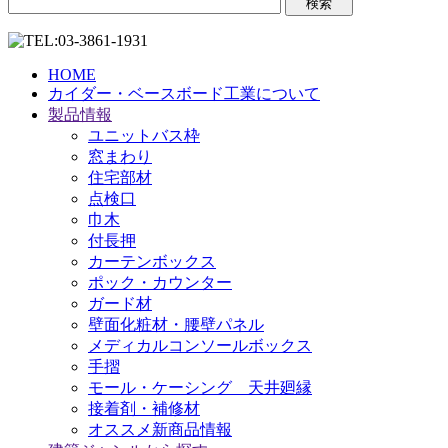
HOME
カイダー・ベースボード工業について
製品情報
ユニットバス枠
窓まわり
住宅部材
点検口
巾木
付長押
カーテンボックス
ポック・カウンター
ガード材
壁面化粧材・腰壁パネル
メディカルコンソールボックス
手摺
モール・ケーシング 天井廻縁
接着剤・補修材
オススメ新商品情報