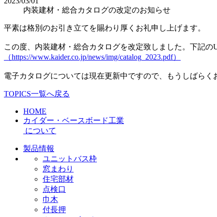
2023/03/01
内装建材・総合カタログの改定のお知らせ
平素は格別のお引き立てを賜わり厚くお礼申し上げます。
この度、内装建材・総合カタログを改定致しました。下記のU
（https://www.kaider.co.jp/news/img/catalog_2023.pdf）
電子カタログについては現在更新中ですので、もうしばらく
TOPICS一覧へ戻る
HOME
カイダー・ベースボード工業
について
製品情報
ユニットバス枠
窓まわり
住宅部材
点検口
巾木
付長押