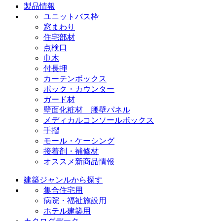
製品情報
ユニットバス枠
窓まわり
住宅部材
点検口
巾木
付長押
カーテンボックス
ポック・カウンター
ガード材
壁面化粧材 腰壁パネル
メディカルコンソールボックス
手摺
モール・ケーシング
接着剤・補修材
オススメ新商品情報
建築ジャンルから探す
集合住宅用
病院・福祉施設用
ホテル建築用