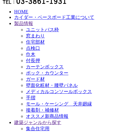
HOME
カイダー・ベースボード工業について
製品情報
ユニットバス枠
窓まわり
住宅部材
点検口
巾木
付長押
カーテンボックス
ポック・カウンター
ガード材
壁面化粧材・腰壁パネル
メディカルコンソールボックス
手摺
モール・ケーシング 天井廻縁
接着剤・補修材
オススメ新商品情報
建築ジャンルから探す
集合住宅用