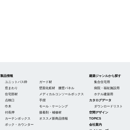
製品情報
建築ジャンルから探す
ユニットバス枠
ガード材
集合住宅用
窓まわり
壁面化粧材 腰壁パネル
病院・福祉施設用
住宅部材
メディカルコンソールボックス
ホテル建築用
点検口
手摺
カタログデータ
巾木
モール・ケーシング
ダウンロードリスト
付長押
接着剤・補修材
空間デザイン
カーテンボックス
オススメ新商品情報
TOPICS
ポック・カウンター
会社案内