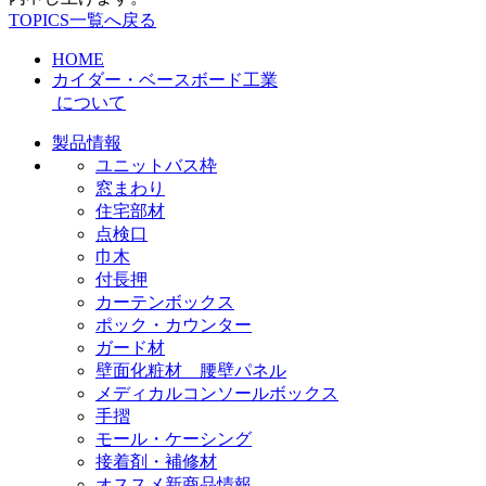
TOPICS一覧へ戻る
HOME
カイダー・ベースボード工業
について
製品情報
ユニットバス枠
窓まわり
住宅部材
点検口
巾木
付長押
カーテンボックス
ポック・カウンター
ガード材
壁面化粧材 腰壁パネル
メディカルコンソールボックス
手摺
モール・ケーシング
接着剤・補修材
オススメ新商品情報