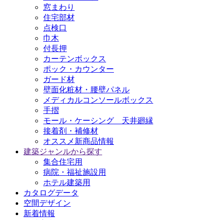
窓まわり
住宅部材
点検口
巾木
付長押
カーテンボックス
ポック・カウンター
ガード材
壁面化粧材・腰壁パネル
メディカルコンソールボックス
手摺
モール・ケーシング 天井廻縁
接着剤・補修材
オススメ新商品情報
建築ジャンルから探す
集合住宅用
病院・福祉施設用
ホテル建築用
カタログデータ
空間デザイン
新着情報