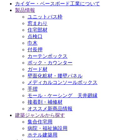
カイダー・ベースボード工業について
製品情報
ユニットバス枠
窓まわり
住宅部材
点検口
巾木
付長押
カーテンボックス
ポック・カウンター
ガード材
壁面化粧材・腰壁パネル
メディカルコンソールボックス
手摺
モール・ケーシング 天井廻縁
接着剤・補修材
オススメ新商品情報
建築ジャンルから探す
集合住宅用
病院・福祉施設用
ホテル建築用