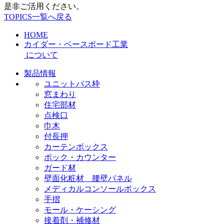
是非ご活用ください。
TOPICS一覧へ戻る
HOME
カイダー・ベースボード工業
について
製品情報
ユニットバス枠
窓まわり
住宅部材
点検口
巾木
付長押
カーテンボックス
ポック・カウンター
ガード材
壁面化粧材 腰壁パネル
メディカルコンソールボックス
手摺
モール・ケーシング
接着剤・補修材