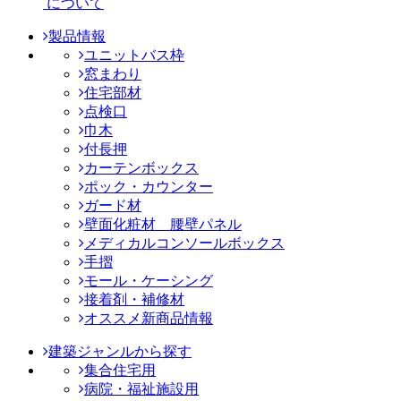
について
製品情報
ユニットバス枠
窓まわり
住宅部材
点検口
巾木
付長押
カーテンボックス
ポック・カウンター
ガード材
壁面化粧材 腰壁パネル
メディカルコンソールボックス
手摺
モール・ケーシング
接着剤・補修材
オススメ新商品情報
建築ジャンルから探す
集合住宅用
病院・福祉施設用