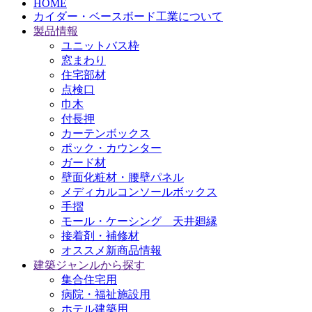
HOME
カイダー・ベースボード工業について
製品情報
ユニットバス枠
窓まわり
住宅部材
点検口
巾木
付長押
カーテンボックス
ポック・カウンター
ガード材
壁面化粧材・腰壁パネル
メディカルコンソールボックス
手摺
モール・ケーシング 天井廻縁
接着剤・補修材
オススメ新商品情報
建築ジャンルから探す
集合住宅用
病院・福祉施設用
ホテル建築用